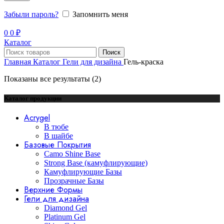
Забыли пароль?
Запомнить меня
0
0
₽
Каталог
Поиск
Главная
Каталог
Гели для дизайна
Гель-краска
Показаны все результаты (2)
Каталог продукции
Acrygel
В тюбе
В шайбе
Базовые Покрытия
Camo Shine Base
Strong Base (камуфлирующие)
Камуфлирующие Базы
Прозрачные Базы
Верхние Формы
Гели для дизайна
Diamond Gel
Platinum Gel