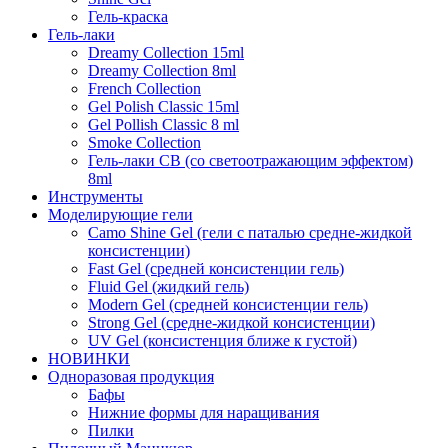
Гель-краска
Гель-лаки
Dreamy Collection 15ml
Dreamy Collection 8ml
French Collection
Gel Polish Classic 15ml
Gel Pollish Classic 8 ml
Smoke Collection
Гель-лаки СВ (со светоотражающим эффектом)
8ml
Инструменты
Моделирующие гели
Camo Shine Gel (гели с паталью средне-жидкой
консистенции)
Fast Gel (средней консистенции гель)
Fluid Gel (жидкий гель)
Modern Gel (средней консистенции гель)
Strong Gel (средне-жидкой консистенции)
UV Gel (консистенция ближе к густой)
НОВИНКИ
Одноразовая продукция
Бафы
Нижние формы для наращивания
Пилки