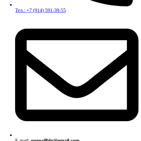
Тел.: +7 (914) 591-39-55
E-mail:
onenailblg@gmail.com