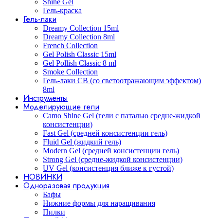
Shine Gel
Гель-краска
Гель-лаки
Dreamy Collection 15ml
Dreamy Collection 8ml
French Collection
Gel Polish Classic 15ml
Gel Pollish Classic 8 ml
Smoke Collection
Гель-лаки СВ (со светоотражающим эффектом)
8ml
Инструменты
Моделирующие гели
Camo Shine Gel (гели с паталью средне-жидкой
консистенции)
Fast Gel (средней консистенции гель)
Fluid Gel (жидкий гель)
Modern Gel (средней консистенции гель)
Strong Gel (средне-жидкой консистенции)
UV Gel (консистенция ближе к густой)
НОВИНКИ
Одноразовая продукция
Бафы
Нижние формы для наращивания
Пилки