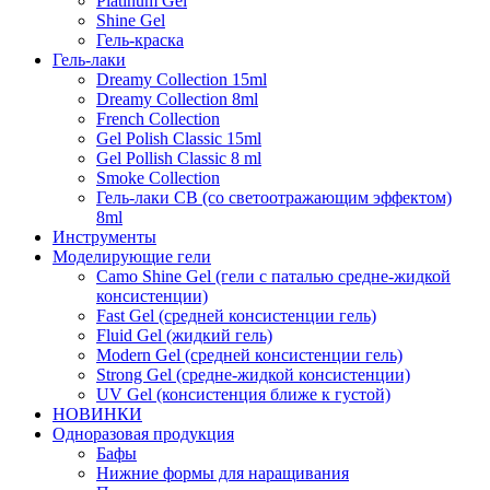
Platinum Gel
Shine Gel
Гель-краска
Гель-лаки
Dreamy Collection 15ml
Dreamy Collection 8ml
French Collection
Gel Polish Classic 15ml
Gel Pollish Classic 8 ml
Smoke Collection
Гель-лаки СВ (со светоотражающим эффектом)
8ml
Инструменты
Моделирующие гели
Camo Shine Gel (гели с паталью средне-жидкой
консистенции)
Fast Gel (средней консистенции гель)
Fluid Gel (жидкий гель)
Modern Gel (средней консистенции гель)
Strong Gel (средне-жидкой консистенции)
UV Gel (консистенция ближе к густой)
НОВИНКИ
Одноразовая продукция
Бафы
Нижние формы для наращивания