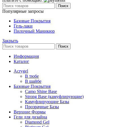
Платите с помощью:
Поиск
Популярные запросы
Базовые Покрытия
Гель-лаки
Пилочный Маникюр
Закрыть
Поиск
Информация
Каталог
Acrygel
В тюбе
В шайбе
Базовые Покрытия
Camo Shine Base
Strong Base (камуфлирующие)
Камуфлирующие Базы
Прозрачные Базы
Верхние Формы
Гели для дизайна
Diamond Gel