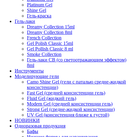
Platinum Gel
Shine Gel
Гель-краска
Гель-лаки
Dreamy Collection 15ml
Dreamy Collection 8ml
French Collection
Gel Polish Classic 15ml
Gel Pollish Classic 8 ml
Smoke Collection
Гель-лаки СВ (со светоотражающим эффектом)
8ml
Инструменты
Моделирующие гели
Camo Shine Gel (гели с паталью средне-жидкой
консистенции)
Fast Gel (средней консистенции гель)
Fluid Gel (жидкий гель)
Modern Gel (средней консистенции гель)
Strong Gel (средне-жидкой консистенции)
UV Gel (консистенция ближе к густой)
НОВИНКИ
Одноразовая продукция
Бафы
Нижние формы для наращивания