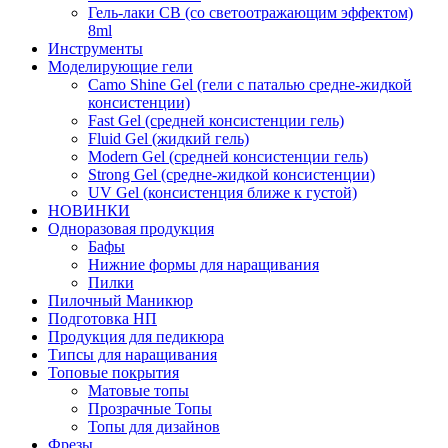
Гель-лаки СВ (со светоотражающим эффектом)
8ml
Инструменты
Моделирующие гели
Camo Shine Gel (гели с паталью средне-жидкой
консистенции)
Fast Gel (средней консистенции гель)
Fluid Gel (жидкий гель)
Modern Gel (средней консистенции гель)
Strong Gel (средне-жидкой консистенции)
UV Gel (консистенция ближе к густой)
НОВИНКИ
Одноразовая продукция
Бафы
Нижние формы для наращивания
Пилки
Пилочный Маникюр
Подготовка НП
Продукция для педикюра
Типсы для наращивания
Топовые покрытия
Матовые топы
Прозрачные Топы
Топы для дизайнов
Фрезы