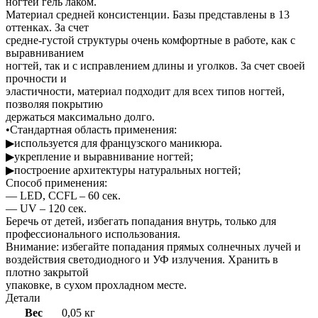
ногтей гель лаком.
Материал средней консистенции. Базы представлены в 13
оттенках. За счет
средне-густой структуры очень комфортные в работе, как с
выравниванием
ногтей, так и с исправлением длины и уголков. За счет своей
прочности и
эластичности, материал подходит для всех типов ногтей,
позволяя покрытию
держаться максимально долго.
•Стандартная область применения:
▶используется для французского маникюра.
▶укрепление и выравнивание ногтей;
▶построение архитектуры натуральных ногтей;
Способ применения:
— LED, CCFL – 60 сек.
— UV – 120 сек.
Беречь от детей, избегать попадания внутрь, только для
профессионального использования.
Внимание: избегайте попадания прямых солнечных лучей и
воздействия светодиодного и УФ излучения. Хранить в
плотно закрытой
упаковке, в сухом прохладном месте.
Детали
Вес
0,05 кг