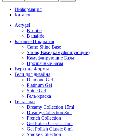
Информация
Каталог
Acrygel
В тюбе
В шайбе
Базовые Покрытия
Camo Shine Base
Strong Base (камуфлирующие)
Камуфлирующие Базы
Прозрачные Базы
Верхние Формы
Гели для дизайна
Diamond Gel
Platinum Gel
Shine Gel
Гель-краска
Гель-лаки
Dreamy Collection 15ml
Dreamy Collection 8ml
French Collection
Gel Polish Classic 15ml
Gel Pollish Classic 8 ml
Smoke Collection