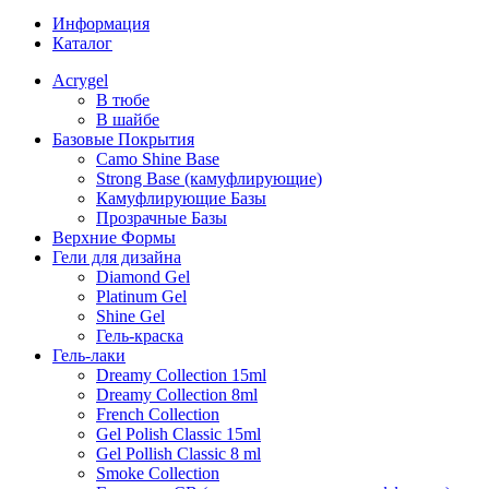
Информация
Каталог
Acrygel
В тюбе
В шайбе
Базовые Покрытия
Camo Shine Base
Strong Base (камуфлирующие)
Камуфлирующие Базы
Прозрачные Базы
Верхние Формы
Гели для дизайна
Diamond Gel
Platinum Gel
Shine Gel
Гель-краска
Гель-лаки
Dreamy Collection 15ml
Dreamy Collection 8ml
French Collection
Gel Polish Classic 15ml
Gel Pollish Classic 8 ml
Smoke Collection