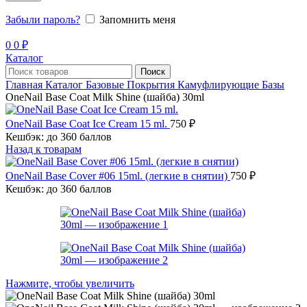
Забыли пароль?
Запомнить меня
0
0
₽
Каталог
Поиск
Главная
Каталог
Базовые Покрытия
Камуфлирующие Базы
OneNail Base Coat Milk Shine (шайба) 30ml
OneNail Base Coat Ice Cream 15 ml.
750
₽
Кешбэк:
до 360 баллов
Назад к товарам
OneNail Base Cover #06 15ml. (легкие в снятии)
750
₽
Кешбэк:
до 360 баллов
Нажмите, чтобы увеличить