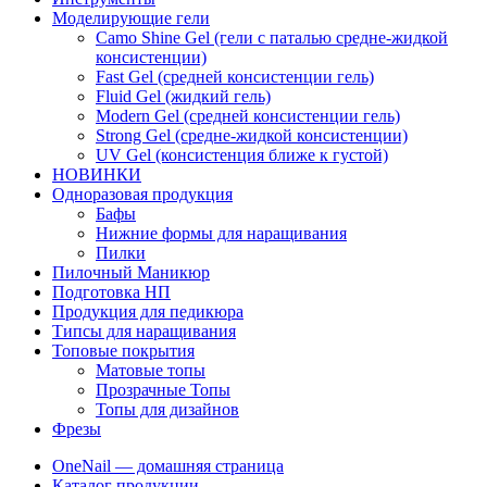
Моделирующие гели
Camo Shine Gel (гели с паталью средне-жидкой
консистенции)
Fast Gel (средней консистенции гель)
Fluid Gel (жидкий гель)
Modern Gel (средней консистенции гель)
Strong Gel (средне-жидкой консистенции)
UV Gel (консистенция ближе к густой)
НОВИНКИ
Одноразовая продукция
Бафы
Нижние формы для наращивания
Пилки
Пилочный Маникюр
Подготовка НП
Продукция для педикюра
Типсы для наращивания
Топовые покрытия
Матовые топы
Прозрачные Топы
Топы для дизайнов
Фрезы
OneNail — домашняя страница
Каталог продукции