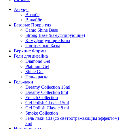
Acrygel
В тюбе
В шайбе
Базовые Покрытия
Camo Shine Base
Strong Base (камуфлирующие)
Камуфлирующие Базы
Прозрачные Базы
Верхние Формы
Гели для дизайна
Diamond Gel
Platinum Gel
Shine Gel
Гель-краска
Гель-лаки
Dreamy Collection 15ml
Dreamy Collection 8ml
French Collection
Gel Polish Classic 15ml
Gel Pollish Classic 8 ml
Smoke Collection
Гель-лаки СВ (со светоотражающим эффектом)
8ml
Инструменты