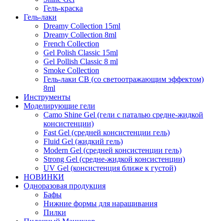
Гель-краска
Гель-лаки
Dreamy Collection 15ml
Dreamy Collection 8ml
French Collection
Gel Polish Classic 15ml
Gel Pollish Classic 8 ml
Smoke Collection
Гель-лаки СВ (со светоотражающим эффектом)
8ml
Инструменты
Моделирующие гели
Camo Shine Gel (гели с паталью средне-жидкой
консистенции)
Fast Gel (средней консистенции гель)
Fluid Gel (жидкий гель)
Modern Gel (средней консистенции гель)
Strong Gel (средне-жидкой консистенции)
UV Gel (консистенция ближе к густой)
НОВИНКИ
Одноразовая продукция
Бафы
Нижние формы для наращивания
Пилки