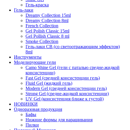
Гель-краска
Гель-лаки
Dreamy Collection 15ml
Dreamy Collection 8ml
French Collection
Gel Polish Classic 15ml
Gel Pollish Classic 8 ml
Smoke Collection
Гель-лаки СВ (со светоотражающим эффектом)
8ml
Инструменты
Моделирующие гели
Camo Shine Gel (гели с паталью средне-жидкой
консистенции)
Fast Gel (средней консистенции гель)
Fluid Gel (жидкий гель)
Modern Gel (средней консистенции гель)
Strong Gel (средне-жидкой консистенции)
UV Gel (консистенция ближе к густой)
НОВИНКИ
Одноразовая продукция
Бафы
Нижние формы для наращивания
Пилки