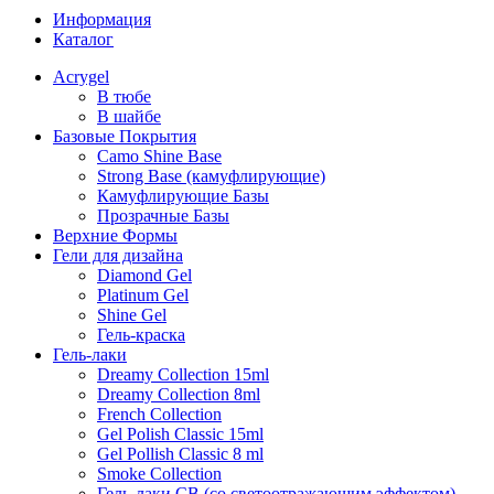
Информация
Каталог
Acrygel
В тюбе
В шайбе
Базовые Покрытия
Camo Shine Base
Strong Base (камуфлирующие)
Камуфлирующие Базы
Прозрачные Базы
Верхние Формы
Гели для дизайна
Diamond Gel
Platinum Gel
Shine Gel
Гель-краска
Гель-лаки
Dreamy Collection 15ml
Dreamy Collection 8ml
French Collection
Gel Polish Classic 15ml
Gel Pollish Classic 8 ml
Smoke Collection
Гель-лаки СВ (со светоотражающим эффектом)