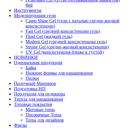
8ml
Инструменты
Моделирующие гели
Camo Shine Gel (гели с паталью средне-жидкой
консистенции)
Fast Gel (средней консистенции гель)
Fluid Gel (жидкий гель)
Modern Gel (средней консистенции гель)
Strong Gel (средне-жидкой консистенции)
UV Gel (консистенция ближе к густой)
НОВИНКИ
Одноразовая продукция
Бафы
Нижние формы для наращивания
Пилки
Пилочный Маникюр
Подготовка НП
Продукция для педикюра
Типсы для наращивания
Топовые покрытия
Матовые топы
Прозрачные Топы
Топы для дизайнов
Фрезы