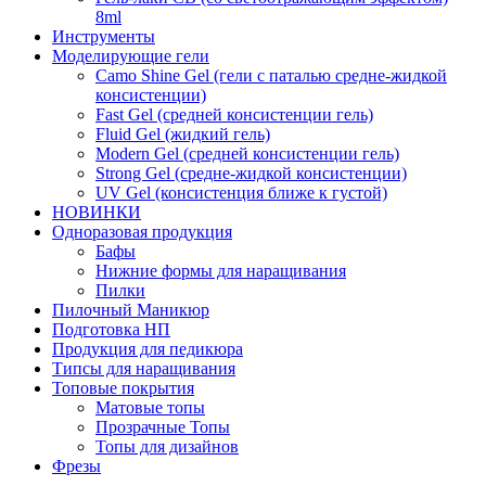
8ml
Инструменты
Моделирующие гели
Camo Shine Gel (гели с паталью средне-жидкой
консистенции)
Fast Gel (средней консистенции гель)
Fluid Gel (жидкий гель)
Modern Gel (средней консистенции гель)
Strong Gel (средне-жидкой консистенции)
UV Gel (консистенция ближе к густой)
НОВИНКИ
Одноразовая продукция
Бафы
Нижние формы для наращивания
Пилки
Пилочный Маникюр
Подготовка НП
Продукция для педикюра
Типсы для наращивания
Топовые покрытия
Матовые топы
Прозрачные Топы
Топы для дизайнов
Фрезы