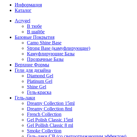
Информация
Каталог
Acrygel
В тюбе
В шайбе
Базовые Покрытия
Camo Shine Base
Strong Base (камуфлирующие)
Камуфлирующие Базы
Прозрачные Базы
Верхние Формы
Гели для дизайна
Diamond Gel
Platinum Gel
Shine Gel
Гель-краска
Гель-лаки
Dreamy Collection 15ml
Dreamy Collection 8ml
French Collection
Gel Polish Classic 15ml
Gel Pollish Classic 8 ml
Smoke Collection
Гель-лаки СВ (со светоотражающим эффектом)