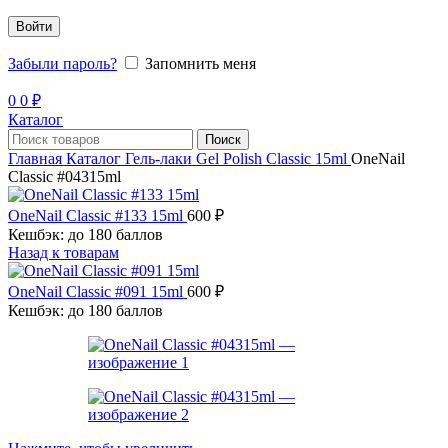
Войти
Забыли пароль?
Запомнить меня
0
0
₽
Каталог
Поиск
Главная
Каталог
Гель-лаки
Gel Polish Classic 15ml
OneNail
Classic #04315ml
OneNail Classic #133 15ml
600
₽
Кешбэк:
до 180 баллов
Назад к товарам
OneNail Classic #091 15ml
600
₽
Кешбэк:
до 180 баллов