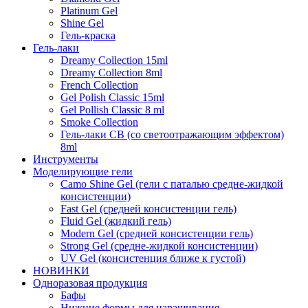
Platinum Gel
Shine Gel
Гель-краска
Гель-лаки
Dreamy Collection 15ml
Dreamy Collection 8ml
French Collection
Gel Polish Classic 15ml
Gel Pollish Classic 8 ml
Smoke Collection
Гель-лаки СВ (со светоотражающим эффектом)
8ml
Инструменты
Моделирующие гели
Camo Shine Gel (гели с паталью средне-жидкой
консистенции)
Fast Gel (средней консистенции гель)
Fluid Gel (жидкий гель)
Modern Gel (средней консистенции гель)
Strong Gel (средне-жидкой консистенции)
UV Gel (консистенция ближе к густой)
НОВИНКИ
Одноразовая продукция
Бафы
Нижние формы для наращивания