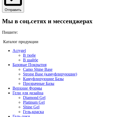
Отправить
Мы в соц.сетях и мессенджерах
Пишите:
Каталог продукции
Acrygel
В тюбе
В шайбе
Базовые Покрытия
Camo Shine Base
Strong Base (камуфлирующие)
Камуфлирующие Базы
Прозрачные Базы
Верхние Формы
Гели для дизайна
Diamond Gel
Platinum Gel
Shine Gel
Гель-краска
Гель-лаки