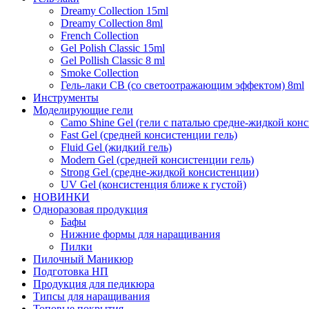
Dreamy Collection 15ml
Dreamy Collection 8ml
French Collection
Gel Polish Classic 15ml
Gel Pollish Classic 8 ml
Smoke Collection
Гель-лаки СВ (со светоотражающим эффектом) 8ml
Инструменты
Моделирующие гели
Camo Shine Gel (гели с паталью средне-жидкой кон
Fast Gel (средней консистенции гель)
Fluid Gel (жидкий гель)
Modern Gel (средней консистенции гель)
Strong Gel (средне-жидкой консистенции)
UV Gel (консистенция ближе к густой)
НОВИНКИ
Одноразовая продукция
Бафы
Нижние формы для наращивания
Пилки
Пилочный Маникюр
Подготовка НП
Продукция для педикюра
Типсы для наращивания
Топовые покрытия