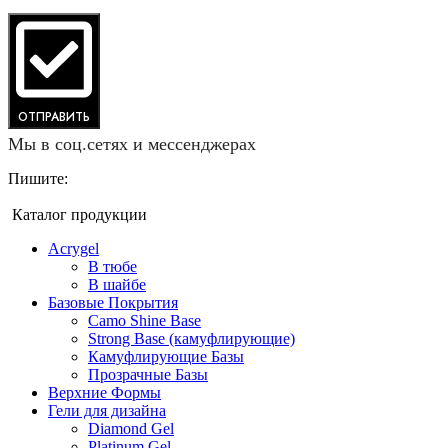
ОТПРАВИТЬ
Мы в соц.сетях и мессенджерах
Пишите:
Каталог продукции
Acrygel
В тюбе
В шайбе
Базовые Покрытия
Camo Shine Base
Strong Base (камуфлирующие)
Камуфлирующие Базы
Прозрачные Базы
Верхние Формы
Гели для дизайна
Diamond Gel
Platinum Gel