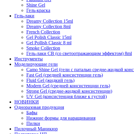
Shine Gel
Гель-краска
Гель-лаки
Dreamy Collection 15ml
Dreamy Collection 8ml
French Collection
Gel Polish Classic 15ml
Gel Pollish Classic 8 ml
Smoke Collection
Гель-лаки СВ (со светоотражающим эффектом) 8ml
Инструменты
Моделирующие гели
Camo Shine Gel (гели с паталью средне-жидкой кон
Fast Gel (средней консистенции гель)
Fluid Gel (жидкий гель)
Modern Gel (средней консистенции гель)
Strong Gel (средне-жидкой консистенции)
UV Gel (консистенция ближе к густой)
НОВИНКИ
Одноразовая продукция
Бафы
Нижние формы для наращивания
Пилки
Пилочный Маникюр