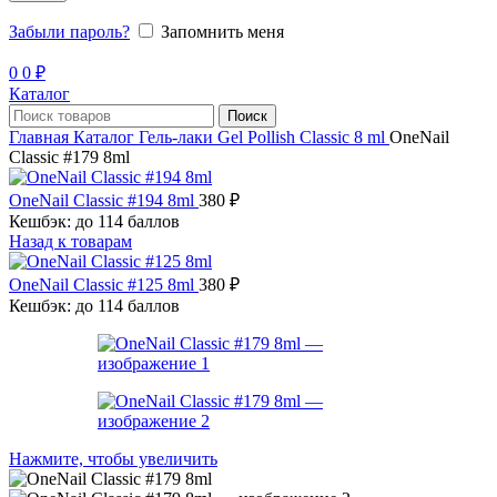
Забыли пароль?
Запомнить меня
0
0
₽
Каталог
Поиск
Главная
Каталог
Гель-лаки
Gel Pollish Classic 8 ml
OneNail
Classic #179 8ml
OneNail Classic #194 8ml
380
₽
Кешбэк:
до 114 баллов
Назад к товарам
OneNail Classic #125 8ml
380
₽
Кешбэк:
до 114 баллов
Нажмите, чтобы увеличить