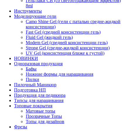
Гель-лаки СВ (со светоотражающим эффектом)
8ml
Инструменты
Моделирующие гели
Camo Shine Gel (гели с паталью средне-жидкой
консистенции)
Fast Gel (средней консистенции гель)
Fluid Gel (жидкий гель)
Modern Gel (средней консистенции гель)
Strong Gel (средне-жидкой консистенции)
UV Gel (консистенция ближе к густой)
НОВИНКИ
Одноразовая продукция
Бафы
Нижние формы для наращивания
Пилки
Пилочный Маникюр
Подготовка НП
Продукция для педикюра
Типсы для наращивания
Топовые покрытия
Матовые топы
Прозрачные Топы
Топы для дизайнов
Фрезы