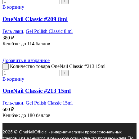
В корзину
OneNail Classic #209 8ml
Гель-лаки
,
Gel Pollish Classic 8 ml
380
₽
Кешбэк:
до 114 баллов
Добавить в избранное
Количество товара OneNail Classic #213 15ml
В корзину
OneNail Classic #213 15ml
Гель-лаки
,
Gel Polish Classic 15ml
600
₽
Кешбэк:
до 180 баллов
2025 © OneNailOfficial - интернет-магазин профессиональных
товаров для маникюра и педикюра официального производителя ТМ