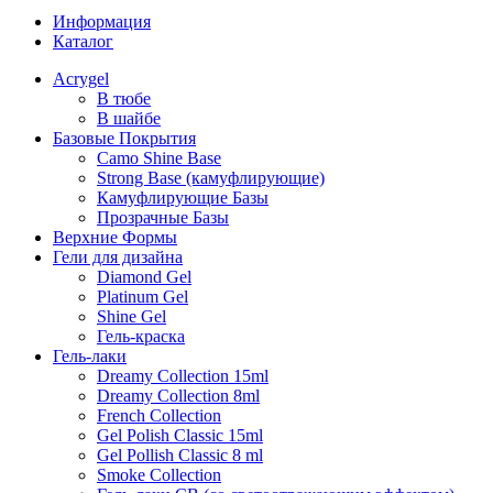
Информация
Каталог
Acrygel
В тюбе
В шайбе
Базовые Покрытия
Camo Shine Base
Strong Base (камуфлирующие)
Камуфлирующие Базы
Прозрачные Базы
Верхние Формы
Гели для дизайна
Diamond Gel
Platinum Gel
Shine Gel
Гель-краска
Гель-лаки
Dreamy Collection 15ml
Dreamy Collection 8ml
French Collection
Gel Polish Classic 15ml
Gel Pollish Classic 8 ml
Smoke Collection