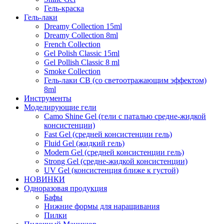
Гель-краска
Гель-лаки
Dreamy Collection 15ml
Dreamy Collection 8ml
French Collection
Gel Polish Classic 15ml
Gel Pollish Classic 8 ml
Smoke Collection
Гель-лаки СВ (со светоотражающим эффектом)
8ml
Инструменты
Моделирующие гели
Camo Shine Gel (гели с паталью средне-жидкой
консистенции)
Fast Gel (средней консистенции гель)
Fluid Gel (жидкий гель)
Modern Gel (средней консистенции гель)
Strong Gel (средне-жидкой консистенции)
UV Gel (консистенция ближе к густой)
НОВИНКИ
Одноразовая продукция
Бафы
Нижние формы для наращивания
Пилки