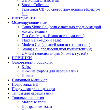
Gel Pollish Classic 8 ml
Smoke Collection
Гель-лаки СВ (со светоотражающим эффектом)
8ml
Инструменты
Моделирующие гели
Camo Shine Gel (гели с паталью средне-жидкой
консистенции)
Fast Gel (средней консистенции гель)
Fluid Gel (жидкий гель)
Modern Gel (средней консистенции гель)
Strong Gel (средне-жидкой консистенции)
UV Gel (консистенция ближе к густой)
НОВИНКИ
Одноразовая продукция
Бафы
Нижние формы для наращивания
Пилки
Пилочный Маникюр
Подготовка НП
Продукция для педикюра
Типсы для наращивания
Топовые покрытия
Матовые топы
Прозрачные Топы