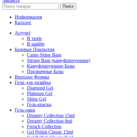
Закрыть
Поиск
Информация
Каталог
Acrygel
В тюбе
В шайбе
Базовые Покрытия
Camo Shine Base
Strong Base (камуфлирующие)
Камуфлирующие Базы
Прозрачные Базы
Верхние Формы
Гели для дизайна
Diamond Gel
Platinum Gel
Shine Gel
Гель-краска
Гель-лаки
Dreamy Collection 15ml
Dreamy Collection 8ml
French Collection
Gel Polish Classic 15ml