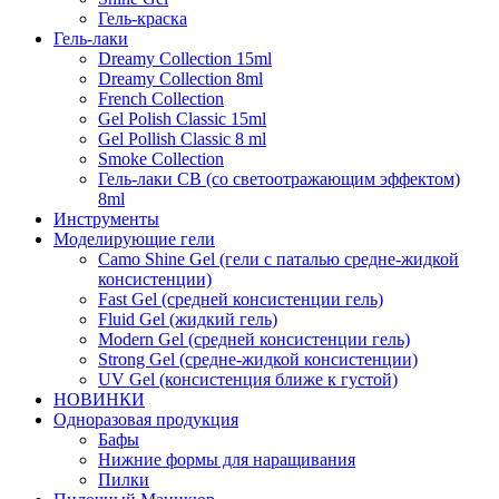
Гель-краска
Гель-лаки
Dreamy Collection 15ml
Dreamy Collection 8ml
French Collection
Gel Polish Classic 15ml
Gel Pollish Classic 8 ml
Smoke Collection
Гель-лаки СВ (со светоотражающим эффектом)
8ml
Инструменты
Моделирующие гели
Camo Shine Gel (гели с паталью средне-жидкой
консистенции)
Fast Gel (средней консистенции гель)
Fluid Gel (жидкий гель)
Modern Gel (средней консистенции гель)
Strong Gel (средне-жидкой консистенции)
UV Gel (консистенция ближе к густой)
НОВИНКИ
Одноразовая продукция
Бафы
Нижние формы для наращивания
Пилки