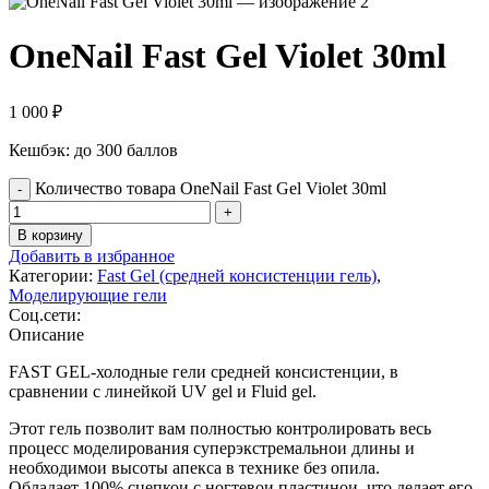
OneNail Fast Gel Violet 30ml
1 000
₽
Кешбэк:
до 300 баллов
Количество товара OneNail Fast Gel Violet 30ml
В корзину
Добавить в избранное
Категории:
Fast Gel (средней консистенции гель)
,
Моделирующие гели
Соц.сети:
Описание
FAST GEL-холодные гели средней консистенции, в
сравнении с линейкой UV gel и Fluid gel.
Этот гель позволит вам полностью контролировать весь
процесс моделирования суперэкстремальнои‌ длины и
необходимои‌ высоты апекса в технике без опила.
Обладает 100% сцепкои‌ с ногтевои‌ пластинои‌, что делает его