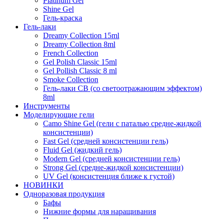
Platinum Gel
Shine Gel
Гель-краска
Гель-лаки
Dreamy Collection 15ml
Dreamy Collection 8ml
French Collection
Gel Polish Classic 15ml
Gel Pollish Classic 8 ml
Smoke Collection
Гель-лаки СВ (со светоотражающим эффектом)
8ml
Инструменты
Моделирующие гели
Camo Shine Gel (гели с паталью средне-жидкой
консистенции)
Fast Gel (средней консистенции гель)
Fluid Gel (жидкий гель)
Modern Gel (средней консистенции гель)
Strong Gel (средне-жидкой консистенции)
UV Gel (консистенция ближе к густой)
НОВИНКИ
Одноразовая продукция
Бафы
Нижние формы для наращивания