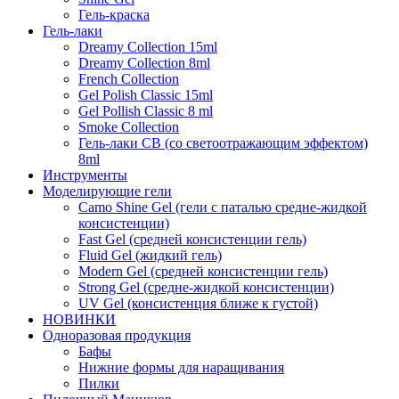
Гель-краска
Гель-лаки
Dreamy Collection 15ml
Dreamy Collection 8ml
French Collection
Gel Polish Classic 15ml
Gel Pollish Classic 8 ml
Smoke Collection
Гель-лаки СВ (со светоотражающим эффектом)
8ml
Инструменты
Моделирующие гели
Camo Shine Gel (гели с паталью средне-жидкой
консистенции)
Fast Gel (средней консистенции гель)
Fluid Gel (жидкий гель)
Modern Gel (средней консистенции гель)
Strong Gel (средне-жидкой консистенции)
UV Gel (консистенция ближе к густой)
НОВИНКИ
Одноразовая продукция
Бафы
Нижние формы для наращивания
Пилки