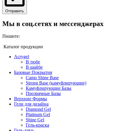
Отправить
Мы в соц.сетях и мессенджерах
Пишите:
Каталог продукции
Acrygel
В тюбе
В шайбе
Базовые Покрытия
Camo Shine Base
Strong Base (камуфлирующие)
Камуфлирующие Базы
Прозрачные Базы
Верхние Формы
Гели для дизайна
Diamond Gel
Platinum Gel
Shine Gel
Гель-краска
Гель-лаки