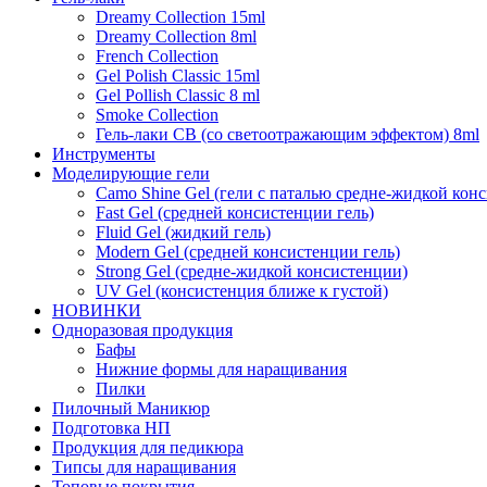
Dreamy Collection 15ml
Dreamy Collection 8ml
French Collection
Gel Polish Classic 15ml
Gel Pollish Classic 8 ml
Smoke Collection
Гель-лаки СВ (со светоотражающим эффектом) 8ml
Инструменты
Моделирующие гели
Camo Shine Gel (гели с паталью средне-жидкой кон
Fast Gel (средней консистенции гель)
Fluid Gel (жидкий гель)
Modern Gel (средней консистенции гель)
Strong Gel (средне-жидкой консистенции)
UV Gel (консистенция ближе к густой)
НОВИНКИ
Одноразовая продукция
Бафы
Нижние формы для наращивания
Пилки
Пилочный Маникюр
Подготовка НП
Продукция для педикюра
Типсы для наращивания
Топовые покрытия