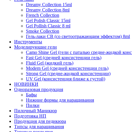
Dreamy Collection 15ml
Dreamy Collection 8ml
French Collection
Gel Polish Classic 15ml
Gel Pollish Classic 8 ml
Smoke Collection
Гель-лаки СВ (со светоотражающим эффектом) 8ml
Инструменты
Моделирующие гели
Camo Shine Gel (гели с паталью средне-жидкой кон
Fast Gel (средней консистенции гель)
Fluid Gel (жидкий гель)
Modern Gel (средней консистенции гель)
Strong Gel (средне-жидкой консистенции)
UV Gel (консистенция ближе к густой)
НОВИНКИ
Одноразовая продукция
Бафы
Нижние формы для наращивания
Пилки
Пилочный Маникюр
Подготовка НП
Продукция для педикюра
Типсы для наращивания
Топовые покрытия