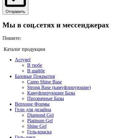
Отправить
Мы в соц.сетях и мессенджерах
Пишите:
Каталог продукции
Acrygel
В тюбе
В шайбе
Базовые Покрытия
Camo Shine Base
Strong Base (камуфлирующие)
Камуфлирующие Базы
Прозрачные Базы
Верхние Формы
Гели для дизайна
Diamond Gel
Platinum Gel
Shine Gel
Гель-краска
Гель-лаки