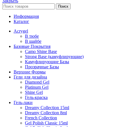
Закрыть
Поиск
Информация
Каталог
Acrygel
В тюбе
В шайбе
Базовые Покрытия
Camo Shine Base
Strong Base (камуфлирующие)
Камуфлирующие Базы
Прозрачные Базы
Верхние Формы
Гели для дизайна
Diamond Gel
Platinum Gel
Shine Gel
Гель-краска
Гель-лаки
Dreamy Collection 15ml
Dreamy Collection 8ml
French Collection
Gel Polish Classic 15ml