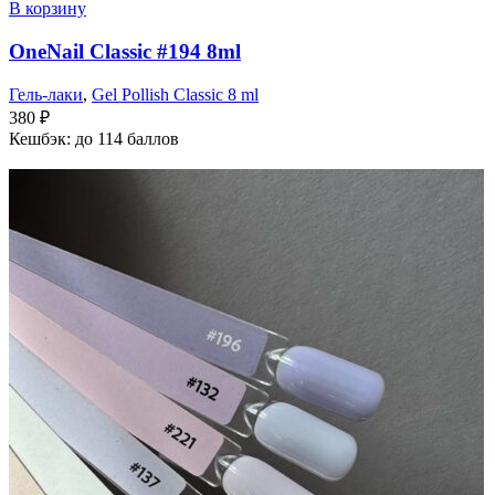
В корзину
OneNail Classic #194 8ml
Гель-лаки
,
Gel Pollish Classic 8 ml
380
₽
Кешбэк:
до 114 баллов