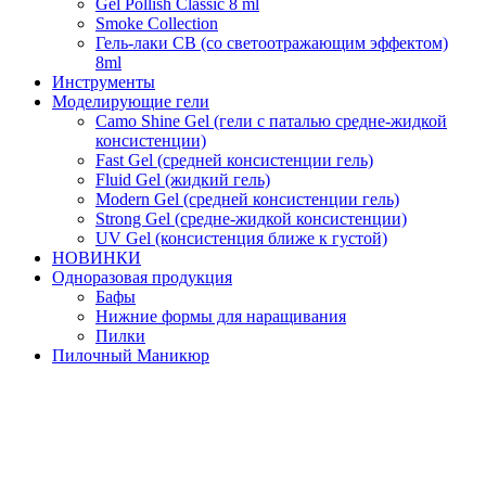
Gel Pollish Classic 8 ml
Smoke Collection
Гель-лаки СВ (со светоотражающим эффектом)
8ml
Инструменты
Моделирующие гели
Camo Shine Gel (гели с паталью средне-жидкой
консистенции)
Fast Gel (средней консистенции гель)
Fluid Gel (жидкий гель)
Modern Gel (средней консистенции гель)
Strong Gel (средне-жидкой консистенции)
UV Gel (консистенция ближе к густой)
НОВИНКИ
Одноразовая продукция
Бафы
Нижние формы для наращивания
Пилки
Пилочный Маникюр
Подготовка НП
Продукция для педикюра
Типсы для наращивания
Топовые покрытия
Матовые топы
Прозрачные Топы