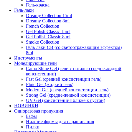
Гель-краска
Гель-лаки
Dreamy Collection 15ml
Dreamy Collection 8ml
French Collection
Gel Polish Classic 15ml
Gel Pollish Classic 8 ml
Smoke Collection
Гель-лаки СВ (со светоотражающим эффектом)
8ml
Инструменты
Моделирующие гели
Camo Shine Gel (гели с паталью средне-жидкой
консистенции)
Fast Gel (средней консистенции гель)
Fluid Gel (жидкий гель)
Modern Gel (средней консистенции гель)
Strong Gel (средне-жидкой консистенции)
UV Gel (консистенция ближе к густой)
НОВИНКИ
Одноразовая продукция
Бафы
Нижние формы для наращивания
Пилки