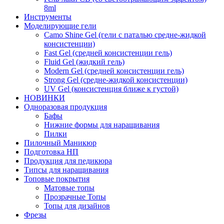
8ml
Инструменты
Моделирующие гели
Camo Shine Gel (гели с паталью средне-жидкой
консистенции)
Fast Gel (средней консистенции гель)
Fluid Gel (жидкий гель)
Modern Gel (средней консистенции гель)
Strong Gel (средне-жидкой консистенции)
UV Gel (консистенция ближе к густой)
НОВИНКИ
Одноразовая продукция
Бафы
Нижние формы для наращивания
Пилки
Пилочный Маникюр
Подготовка НП
Продукция для педикюра
Типсы для наращивания
Топовые покрытия
Матовые топы
Прозрачные Топы
Топы для дизайнов
Фрезы