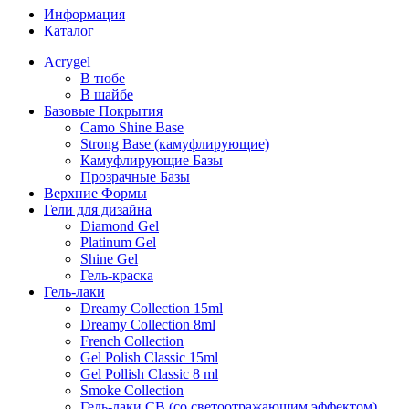
Информация
Каталог
Acrygel
В тюбе
В шайбе
Базовые Покрытия
Camo Shine Base
Strong Base (камуфлирующие)
Камуфлирующие Базы
Прозрачные Базы
Верхние Формы
Гели для дизайна
Diamond Gel
Platinum Gel
Shine Gel
Гель-краска
Гель-лаки
Dreamy Collection 15ml
Dreamy Collection 8ml
French Collection
Gel Polish Classic 15ml
Gel Pollish Classic 8 ml
Smoke Collection
Гель-лаки СВ (со светоотражающим эффектом)