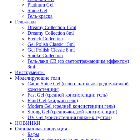
Platinum Gel
Shine Gel
Гель-краска
Гель-лаки
Dreamy Collection 15ml
Dreamy Collection 8ml
French Collection
Gel Polish Classic 15ml
Gel Pollish Classic 8 ml
Smoke Collection
Гель-лаки СВ (со светоотражающим эффектом)
8ml
Инструменты
Моделирующие гели
Camo Shine Gel (гели с паталью средне-жидкой
консистенции)
Fast Gel (средней консистенции гель)
Fluid Gel (жидкий гель)
Modern Gel (средней консистенции гель)
Strong Gel (средне-жидкой консистенции)
UV Gel (консистенция ближе к густой)
НОВИНКИ
Одноразовая продукция
Бафы
Нижние формы для наращивания