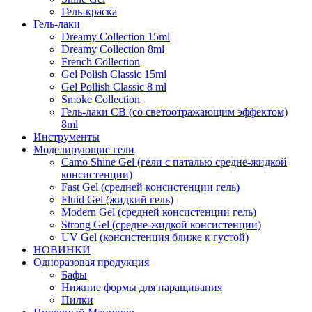
Гель-краска
Гель-лаки
Dreamy Collection 15ml
Dreamy Collection 8ml
French Collection
Gel Polish Classic 15ml
Gel Pollish Classic 8 ml
Smoke Collection
Гель-лаки СВ (со светоотражающим эффектом)
8ml
Инструменты
Моделирующие гели
Camo Shine Gel (гели с паталью средне-жидкой
консистенции)
Fast Gel (средней консистенции гель)
Fluid Gel (жидкий гель)
Modern Gel (средней консистенции гель)
Strong Gel (средне-жидкой консистенции)
UV Gel (консистенция ближе к густой)
НОВИНКИ
Одноразовая продукция
Бафы
Нижние формы для наращивания
Пилки