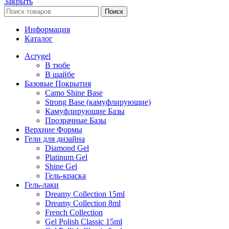
Закрыть
Поиск
Информация
Каталог
Acrygel
В тюбе
В шайбе
Базовые Покрытия
Camo Shine Base
Strong Base (камуфлирующие)
Камуфлирующие Базы
Прозрачные Базы
Верхние Формы
Гели для дизайна
Diamond Gel
Platinum Gel
Shine Gel
Гель-краска
Гель-лаки
Dreamy Collection 15ml
Dreamy Collection 8ml
French Collection
Gel Polish Classic 15ml