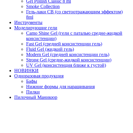
Gel Pollish Classic 8 ml
Smoke Collection
Гель-лаки СВ (со светоотражающим эффектом)
8ml
Инструменты
Моделирующие гели
Camo Shine Gel (гели с паталью средне-жидкой
консистенции)
Fast Gel (средней консистенции гель)
Fluid Gel (жидкий гель)
Modern Gel (средней консистенции гель)
Strong Gel (средне-жидкой консистенции)
UV Gel (консистенция ближе к густой)
НОВИНКИ
Одноразовая продукция
Бафы
Нижние формы для наращивания
Пилки
Пилочный Маникюр
Подготовка НП
Продукция для педикюра
Типсы для наращивания
Топовые покрытия
Матовые топы
Прозрачные Топы