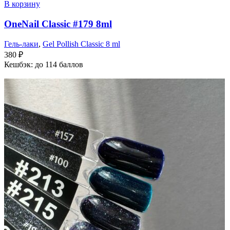
В корзину
OneNail Classic #179 8ml
Гель-лаки
,
Gel Pollish Classic 8 ml
380
₽
Кешбэк:
до 114 баллов